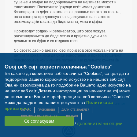
сушење и влијае на подобрувањето на нејзината мекост и
еластичност. Пченичните ’ркулци веќе имаат докажано
благопријатно дејство и кога е во прашање негата на косата,
оваа состојка придонесува за зајакнување на влакното,
овозможувајќи косата да биде мазна, мека и сјајна.
Производот содржи и регенератор, што овозможува
расчешлувањето да биде лесно и пријатно дури и за
дечињата со бујна и со кадрава коса.
Со своето двојно дејство, овој производ овозможува негата на
детската кожа и коса да биде едноставна, а притоа во целост
приспособена кон нивните потреби. По капењето кожата ќе
биде нежна и мека, а косата лелеава и сјајна.
Овој веб сајт користи колачиња "Cookies"
Би сакале да користиме веб колачиња "Cookies", со цел да го
Производот е клинички тестиран.
подобриме Вашето корисничко искуство на нашиот веб сајт.
Ова ни овозможува да го подобриме Вашето идно искуство на
нашиот веб сајт. Детални информации за начинот на кој може
да ги смените Вашите преференци за веб колачиња "Cookies“
може да најдете во нашиот документ за
Политика за
© Билна Аптека 2012. Сите права задржани. Developed by
Nextsense
приватност
ЗА НАС
ПРОИЗВОДИ
ДАЛИ СТЕ ЗНАЕЛЕ?
ПОЛИТИКА НА ПРИВАТНОСТ
КОНТАКТ
Дополнителни опции
/