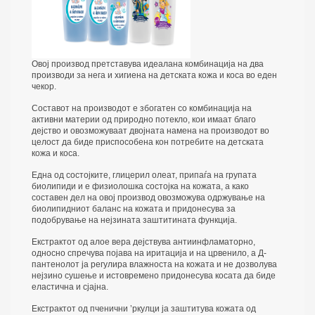
Овој производ претставува идеалана комбинација на два
производи за нега и хигиена на детската кожа и коса во еден
чекор.
Составот на производот е збогатен со комбинација на
активни материи од природно потекло, кои имаат благо
дејство и овозможуваат двојната намена на производот во
целост да биде приспособена кон потребите на детската
кожа и коса.
Една од состојките, глицерил олеат, припаѓа на групата
биолипиди и е физиолошка состојка на кожата, а како
составен дел на овој производ овозможува одржување на
биолипидниот баланс на кожата и придонесува за
подобрување на нејзината заштитината функција.
Екстрактот од алое вера дејствува антиинфламаторно,
односно спречува појава на иритација и на црвенило, а Д-
пантенолот ја регулира влажноста на кожата и не дозволува
нејзино сушење и истовремено придонесува косата да биде
еластична и сјајна.
Екстрактот од пченични ’ркулци ја заштитува кожата од