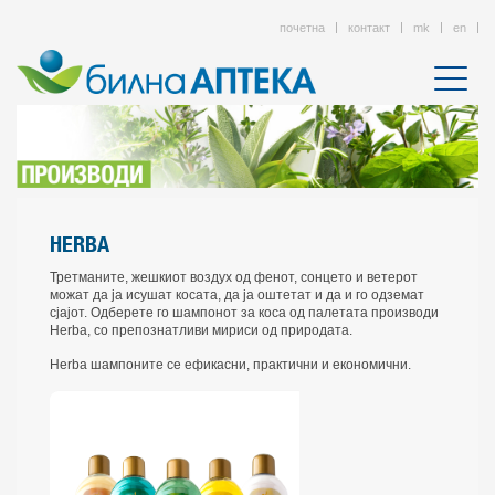
почетна
контакт
mk
en
HERBA
Третманите, жешкиот воздух од фенот, сонцето и ветерот
можат да ја исушат косата, да ја оштетат и да и го одземат
сјајот. Одберете го шампонот за коса од палетата производи
Herba, со препознатливи мириси од природата.
Herba шампоните се ефикасни, практични и економични.