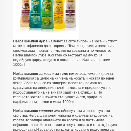
Herba шампон
лук
е наменет за сите типови на коса и истиот
може секојдневно да се користи. Темелно ја чисти косата и и
овозможуваат пријатно чувство на свежина и по миењето.
Herba шампон лук е збогатен со екстракт од лук кој ја
подобрува циркулацијата и помага при габични инфекции.
1000ml
Herba шампон за коса и за тело
кокос и ванила
е идеална
комбинација за целосна хигиена на косата и кожата во еден
чекор. Збогатени се со глицерил олеат кои помага во
одржување на липидниот слој на кожата и придонесува во
подобрувањето на нејзината заштитна функција. По
капењето косата и кожата стануваат чисти, пријатно
парфимирани, нежни и меки. 1000ml
Herba шампон
коприва
има обновувачки и прочистувачки
својства. Herba шампонот коприва е хранлив за коренот на
косата, го запира опаѓањето на косата и го поттикнува
нејзиниот раст. Нежно ја мие и негува кожата и косата, ја чува
природната рН вредност на кожата. Косата е подготвена за