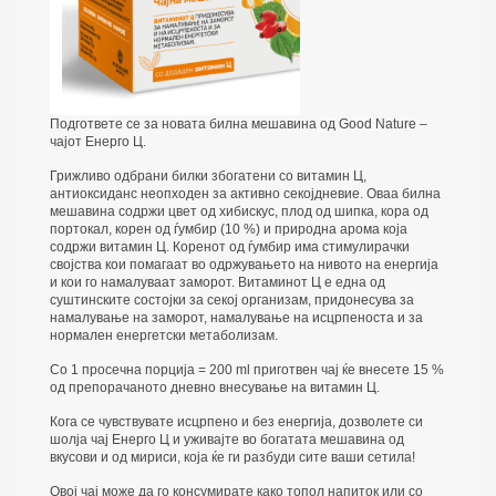
Подгответе се за новата билна мешавина од Good Nature –
чајот Енерго Ц.
Грижливо одбрани билки збогатени со витамин Ц,
антиоксиданс неопходен за активно секојдневие. Оваа билна
мешавина содржи цвет од хибискус, плод од шипка, кора од
портокал, корен од ѓумбир (10 %) и природна арома која
содржи витамин Ц. Коренот од ѓумбир има стимулирачки
својства кои помагаат во одржувањето на нивото на енергија
и кои го намалуваат заморот. Витаминот Ц е една од
суштинските состојки за секој организам, придонесува за
намалување на заморот, намалување на исцрпеноста и за
нормален енергетски метаболизам.
Co 1 просечна порција = 200 ml приготвен чај ќе внесете 15 %
од препорачаното дневно внесување на витамин Ц.
Кога се чувствувате исцрпено и без енергија, дозволете си
шолја чај Енерго Ц и уживајте во богатата мешавина од
вкусови и од мириси, која ќе ги разбуди сите ваши сетила!
Овој чај може да го консумирате како топол напиток или со