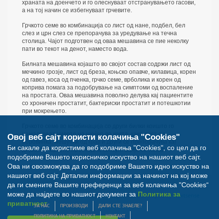
храната на доенчето и го олеснуваат отстранувањето гасови,
а на тој начин се избегнуваат грчевите.
Грчкото семе во комбинација со лист од нане, подбел, бел
слез и црн слез се препорачува за уредување на течна
столица. Чајот подготвен од оваа мешавина се пие неколку
пати во текот на денот, наместо вода.
Билната мешавина којашто во својот состав содржи лист од
мечкино грозје, лист од бреза, коњско опавче, килавица, корен
од гавез, коса од пченка, грчко семе, врболика и корен од
коприва помага за подобрување на симптоми од воспаление
на простата. Оваа мешавина поволно делува кај пациентите
со хроничен простатит, бактериски простатит и потешкотии
при мокрењето.
Грчкото семе во комбинација со други билки коишто го
намалуваат нивото на шеќер во крвта, како лист од
Овој веб сајт користи колачиња "Cookies"
боровинка, мешунки од грав и други се препорачува кај
Би сакале да користиме веб колачиња "Cookies", со цел да го
дијабетичари, по претходна консултација со лекар.
подобриме Вашето корисничко искуство на нашиот веб сајт.
Ова ни овозможува да го подобриме Вашето идно искуство на
нашиот веб сајт. Детални информации за начинот на кој може
да ги смените Вашите преференци за веб колачиња "Cookies“
може да најдете во нашиот документ за
Политика за
© Билна Аптека 2012. Сите права задржани. Developed by
Nextsense
приватност
ЗА НАС
ПРОИЗВОДИ
ДАЛИ СТЕ ЗНАЕЛЕ?
ПОЛИТИКА НА ПРИВАТНОСТ
КОНТАКТ