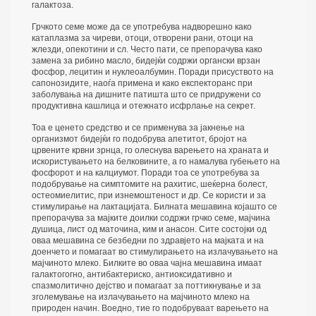
галактоза.
Грчкото семе може да се употребува надворешно како
катаплазма за чиреви, отоци, отворени рани, отоци на
жлезди, опекотини и сл. Често пати, се препорачува како
замена за рибино масло, бидејќи содржи органски врзан
фосфор, лецитин и нуклеоалбумин. Поради присуството на
сапонозидите, наоѓа примена и како експекторанс при
заболувања на дишните патишта што се придружени со
продуктивна кашлица и отежнато исфрлање на секрет.
Тоа е ценето средство и се применува за јакнење на
организмот бидејќи го подобрува апетитот, бројот на
црвените крвни зрнца, го олеснува варењето на храната и
искористувањето на белковините, а го намалува губењето на
фосфорот и на калциумот. Поради тоа се употребува за
подобрување на симптомите на рахитис, шеќерна болест,
остеомиелитис, при изнемоштеност и др. Се користи и за
стимулирање на лактацијата. Билната мешавина којашто се
препорачува за мајките доилки содржи грчко семе, мајчина
душица, лист од маточина, ким и анасон. Сите состојки од
оваа мешавина се безбедни по здравјето на мајката и на
доенчето и помагаат во стимулирањето на излачувањето на
мајчиното млеко. Билките во оваа чајна мешавина имаат
галактогогно, антибактериско, антиоксидативно и
спазмолитично дејство и помагаат за поттикнување и за
зголемување на излачувањето на мајчиното млеко на
природен начин. Воедно, тие го подобруваат варењето на