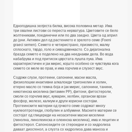
Едногодишна зелјеста билка, висока половина метар. Има
три овални листови со переста нерватура. Цветовите се бело
жолтеникави, поединечни или по два заедно. Цвета од април
до јуни. Активен дел од растението е зрелото семе (Foeni
graeci semen). Семето е четиристрано, призместо, малку
сплоснато, тврдо, голо и сивоцрвенкасто. Со дијагонална
бразда семето е поделено на два нееднакви дела. Во вода
набабрува и под притисок цврстата лушпа пука. Има
карактеристичен и јак мирис, којшто особено се чувствува кога
семето се меле во прав, и има горчлив и слузест вкус.
Содржи слузи, протеини, сапонини, масни масла,
физиолошки инактивни алкалоиди тригонелин и холин,
етерно масло со темна боја и јак мирис, сапонини, танини,
никотинска киселина (витамин PP), фитони, фитостероли,
смоли со горчлив вкус, кумарин, хелбин, органски врзан
фосфор, железо, калиум и други корисни состојки.
Протеинските материи од грчкото семе содржат многу
нуклеоптротеиди, глобулин и албумини. Масните материи се
состојат од глицериди на незаситени масни киселини
(линолна, линолеинска и олеинска киселина), има и лецитин и
фитостерол. Сапонозидите се стероидни и со хидролиза
даваат диосгенол, а слузта со хидролиза дава маноза и