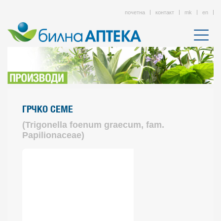
почетна
контакт
mk
en
ГРЧКО СЕМЕ
(Trigonella foenum graecum, fam.
Papilionaceae)