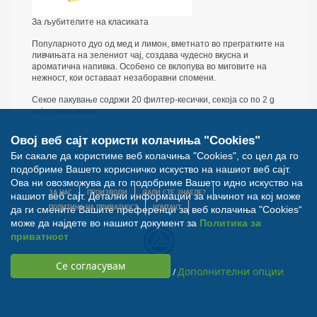
За љубителите на класиката
Популарното дуо од мед и лимон, вметнато во прегратките на
ливчињата на зелениот чај, создава чудесно вкусна и
ароматична напивка. Особено се вклопува во миговите на
нежност, кои оставаат незаборавни спомени.
Секое пакување содржи 20 филтер-кесички, секоја со по 2 g
чајна мешавина.
Овој веб сајт користи колачиња "Cookies"
Би сакале да користиме веб колачиња "Cookies", со цел да го
подобриме Вашето корисничко искуство на нашиот веб сајт.
© Билна Аптека 2012. Сите права задржани. Developed by
Nextsense
Ова ни овозможува да го подобриме Вашето идно искуство на
ЗА НАС
ПРОИЗВОДИ
ДАЛИ СТЕ ЗНАЕЛЕ?
нашиот веб сајт. Детални информации за начинот на кој може
ПОЛИТИКА НА ПРИВАТНОСТ
КОНТАКТ
да ги смените Вашите преференци за веб колачиња "Cookies“
може да најдете во нашиот документ за
Политика за
приватност
Дополнителни опции
/