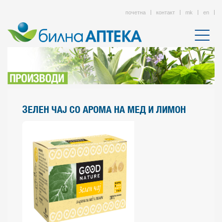
почетна
контакт
mk
en
ЗЕЛЕН ЧАЈ СО АРОМА НА МЕД И ЛИМОН