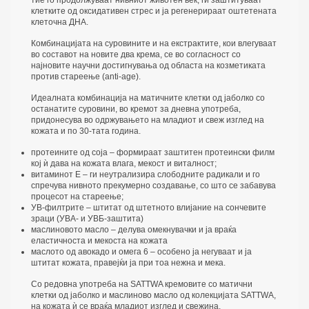
клетките од оксидативен стрес и ја регенерираат оштетената
клеточна ДНА.
Комбинацијата на суровините и на екстрактите, кои влегуваат
во составот на новите два крема, се во согласност со
најновите научни достигнувања од областа на козметиката
против стареење (anti-age).
Идеалната комбинација на матичните клетки од јаболко со
останатите суровини, во кремот за дневна употреба,
придонесува во одржувањето на младиот и свеж изглед на
кожата и по 30-тата година.
протеините од соја – формираат заштитен протеински филм
кој ѝ дава на кожата влага, мекост и виталност;
витаминот Е – ги неутрализира слободните радикали и го
спречува нивното прекумерно создавање, со што се забавува
процесот на стареење;
УВ-филтрите – штитат од штетното влијание на сончевите
зраци (УВА- и УВБ-заштита)
маслиновото масло – делува омекнувачки и ја враќа
еластичноста и мекоста на кожата
маслото од авокадо и омега 6 – особено ја негуваат и ја
штитат кожата, правејќи ја при тоа нежна и мека.
Со редовна употреба на SATTWA кремовите со матични
клетки од јаболко и маслиново масло од колекцијата SATTWA,
на кожата ѝ се враќа младиот изглед и свежина.