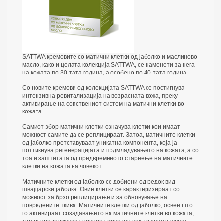
SATTWA кремовите со матични клетки од јаболко и маслиново
масло, како и целата колекција SATTWA, се наменети за нега
на кожата по 30-тата година, а особено по 40-тата година.
Со новите кремови од колекцијата SATTWA се постигнува
интензивна ревитализација на возрасната кожа, преку
активирање на сопствениот систем на матични клетки во
кожата.
Самиот збор матични клетки означува клетки кои имаат
можност самите да се реплицираат. Затоа, матичните клетки
од јаболко претставуваат уникатна компонента, која ја
поттикнува регенерацијата и подмладувањето на кожата, а со
тоа и заштитата од предвременото стареење на матичните
клетки на кожата на човекот.
Матичните клетки од јаболко се добиени од редок вид
швајцарски јаболка. Овие клетки се карактеризираат со
можност за брзо реплицирање и за обновување на
повредените ткива. Матичните клетки од јаболко, освен што
го активираат созадавањето на матичните клетки во кожата,
тие го продолжуваат нивниот животен век, ги заштитуваат