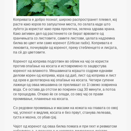
Копривата е добро познат, широко распространет плевел, кој
расте како коров по запуштени места, по селата каде што
луѓето ја користат како прва пролетна, зелена здрава храна.
Како активен дел од растението се берат врвовите од
гранчињата со листовите, самите листови, целата надземна
билка во цвет или само коренот (Urticae radix). Копривата е
лековита, почнувајќи од коренот, преку стебленцето и лисјата,
па сè до цветовите.
Коренот од коприва подготвен во облик на чај се користи
против опаѓање на косата и истовремено го зацврстува
коренот на влакното. Мешавината којашто содржи еднакви
делови корен од коприва, кора од даб, лист од коприва и лист
од орев е делотворна кај опаѓање на косата. Четири супени
лажици од оваа мешавина се преливаат со 1l свежо зовриена
вода. Се остава да отстои во покриен сад 30 минути, а потоа
се процедува. Откако ќе се олади, со овој чај се прави
промивање, плакнење на косата.
Со редовни промивања и масажи на кожата на главата со овој
чај, успехот е видлив, косата е без првут, станува лелеава,
густа и мазна, со убав сјај.
Чајот од коренот од оваа билка помага и при гихт и ревматски
заболувања, а познато е и неговото диуретично дејство.