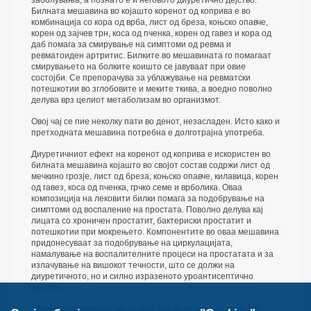
Билната мешавина во којашто коренот од коприва е во
комбинација со кора од врба, лист од бреза, коњско опавче,
корен од зајчев трн, коса од пченка, корен од гавез и кора од
даб помага за смирување на симптоми од ревма и
ревматоиден артритис. Билките во мешавината го помагаат
смирувањето на болките коишто се јавуваат при овие
состојби. Се препорачува за ублажување на ревматски
потешкотии во зглобовите и меките ткива, а воедно поволно
делува врз целиот метаболизам во организмот.
Овој чај се пие неколку пати во денот, незасладен. Исто како и
претходната мешавина потребна е долготрајна употреба.
Диуретичниот ефект на коренот од коприва е искористен во
билната мешавина којашто во својот состав содржи лист од
мечкино грозје, лист од бреза, коњско опавче, килавица, корен
од гавез, коса од пченка, грчко семе и врболика. Оваа
композиција на лековити билки помага за подобрување на
симптоми од воспаление на простата. Поволно делува кај
лицата со хроничен простатит, бактериски простатит и
потешкотии при мокрењето. Компонентите во оваа мешавина
придонесуваат за подобрување на циркулацијата,
намалување на воспалителните процеси на простатата и за
излачување на вишокот течности, што се должи на
диуретичното, но и силно изразеното уроантисептично
дејство.
Свежо подготвениот чај се пие три до четири пати на ден.