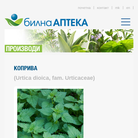
почетна
контакт
mk
en
КОПРИВА
(Urtica dioica, fam. Urticaceae)