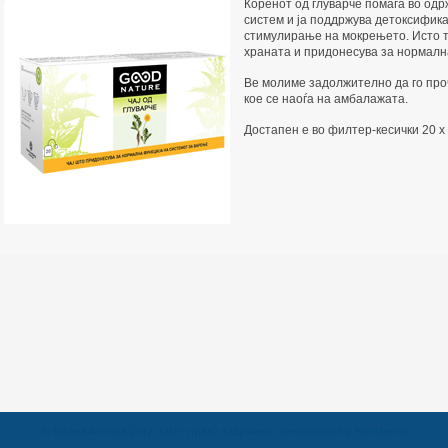
Коренот од глуварче помага во од
систем и ја поддржува детоксифика
стимулирање на мокрењето. Исто т
храната и придонесува за нормалн
Ве молиме задолжително да го проч
кое се наоѓа на амбалажата.
Достапен е во филтер-кесички 20 x 
© Билна Аптека 2012. Сите права задржани. Developed by
Nextsense