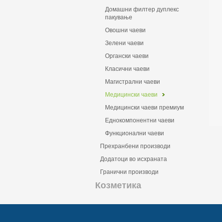
Домашни филтер дуплекс
пакување
Овошни чаеви
Зелени чаеви
Органски чаеви
Класични чаеви
Магистрални чаеви
Медицински чаеви
Mедицински чаеви премиум
Еднокомпонентни чаеви
Функционални чаеви
Прехранбени производи
Додатоци во исхраната
Гранични производи
Козметика