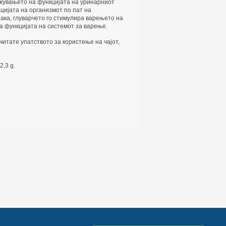
ржувањето на функцијата на уринарниот
цијата на организмот по пат на
ака, глуварчето го стимулира варењето на
а функцијата на системот за варење.
итате упатството за користење на чајот,
2,3 g.