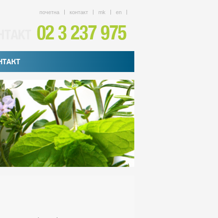
почетна
контакт
mk
en
НТАКТ