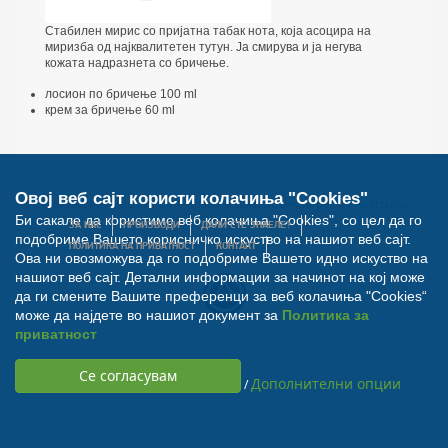
Стабилен мирис со пријатна табак нота, која асоцира на
миризба од најквалитетен тутун. Ја смирува и ја негува
кожата надразнета со бричење.
лосион по бричење 100 ml
крем за бричење 60 ml
Овој веб сајт користи колачиња "Cookies"
© Билна Аптека 2012. Сите права задржани. Developed by
Nextsense
Би сакале да користиме веб колачиња "Cookies", со цел да го
ЗА НАС
ПРОИЗВОДИ
ДАЛИ СТЕ ЗНАЕЛЕ?
подобриме Вашето корисничко искуство на нашиот веб сајт.
ПОЛИТИКА НА ПРИВАТНОСТ
КОНТАКТ
Ова ни овозможува да го подобриме Вашето идно искуство на
нашиот веб сајт. Детални информации за начинот на кој може
да ги смените Вашите преференци за веб колачиња "Cookies“
може да најдете во нашиот документ за
Политика за
приватност
Дополнителни опции
/