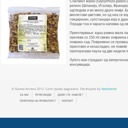
Слаткиот корен
(Glycyrrhiza glabra L
регион (Шпанија, Италија, Франција
одгледува и во многу други земји. 
виолетови цветови, но од неа се к
глициризин, супстанција која е дур
Поради тоа и чајната напивка од ов
Приготвување: една рамна мала ла
прелева со 150 ml свежо зовриена в
покриен сад. Повремено се промешу
приготвен и незасладен, не повеќе 
препорачува пауза од две недели 
Луѓето кои страдаат од хипертензи
консумација.
© Билна Аптека 2012. Сите права задржани. Developed by
Nextsense
ЗА НАС
ПРОИЗВОДИ
ДАЛИ СТЕ ЗНАЕЛЕ?
ПОЛИТИКА НА ПРИВАТНОСТ
КОНТАКТ