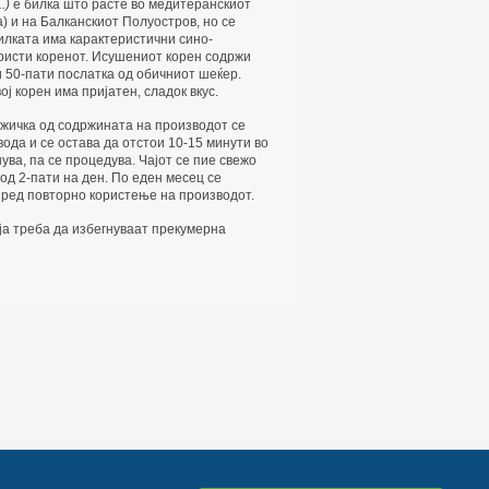
.)
е билка што расте во медитеранскиот
) и на Балканскиот Полуостров, но се
Билката има карактеристични сино-
ористи коренот. Исушениот корен содржи
и 50-пати послатка од обичниот шеќер.
ој корен има пријатен, сладок вкус.
жичка од содржината на производот се
ода и се остава да отстои 10-15 минути во
ва, па се процедува. Чајот се пие свежо
од 2-пати на ден. По еден месец се
пред повторно користење на производот.
ја треба да избегнуваат прекумерна