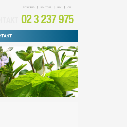
почетна
контакт
mk
en
НТАКТ