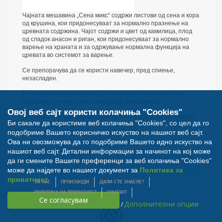
Чајната мешавина „Сена микс“ содржи листови од сена и кора
од крушина, кои придонесуваат за нормално празнење на
цревната содржина. Чајот содржи и цвет од камилица, плод
од сладок анасон и риган, кои придонесуваат за нормално
варење на храната и за одржување нормална функција на
цревата во системот за варење.
Се препорачува да се користи навечер, пред спиење,
незасладен.
Ве молиме задолжително да го прочитате упатството за
користење на чајот, кое се наоѓа на амбалажата.
Овој веб сајт користи колачиња "Cookies"
Достапен е во филтер-кесички 20 х 1,5 g и во класично рефус
Би сакале да користиме веб колачиња "Cookies", со цел да го
пакување од 100 g.
подобриме Вашето корисничко искуство на нашиот веб сајт.
Ова ни овозможува да го подобриме Вашето идно искуство на
нашиот веб сајт. Детални информации за начинот на кој може
да ги смените Вашите преференци за веб колачиња "Cookies“
може да најдете во нашиот документ за
Политика за
© Билна Аптека 2012. Сите права задржани. Developed by
Nextsense
приватност
ЗА НАС
ПРОИЗВОДИ
ДАЛИ СТЕ ЗНАЕЛЕ?
ПОЛИТИКА НА ПРИВАТНОСТ
КОНТАКТ
Дополнителни опции
/