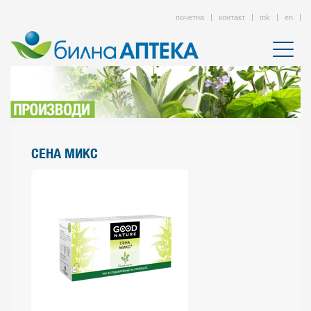
почетна
контакт
mk
en
СЕНА МИКС