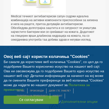
Medical течниот антибактериски сапун содржи идеална
комбинација на активни компоненти приспособени за хигиена
и нега на рацете, притоа делувајќи антибактериски.
Обезбедува долготрајна заштита и со сигурност ги уништува
најчестите бактерии кои се среќаваат на кожата. Додатокот
на глицерин врши длабинска хидрација на кожата, па со
секојдневна употреба таа добива здрав и негуван изглед.
Содржи триклосан кој ги уништува бактериите и го спречува
нивниот раст
Внимателно избалансираната pH врадност и оптималната
Овој веб сајт користи колачиња "Cookies"
количина глицерин, ја штитат кожата од сушење
Би сакале да користиме веб колачиња "Cookies", со цел да го
Со пријатен мирис на зелено јаболко
подобриме Вашето корисничко искуство на нашиот веб сајт.
Ова ни овозможува да го подобриме Вашето идно искуство на
нашиот веб сајт. Детални информации за начинот на кој може
да ги смените Вашите преференци за веб колачиња "Cookies“
може да најдете во нашиот документ за
Политика за
© Билна Аптека 2012. Сите права задржани. Developed by
Nextsense
приватност
ЗА НАС
ПРОИЗВОДИ
ДАЛИ СТЕ ЗНАЕЛЕ?
ПОЛИТИКА НА ПРИВАТНОСТ
КОНТАКТ
Дополнителни опции
/