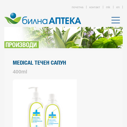
почетна
контакт
mk
en
MEDICAL ТЕЧЕН САПУН
400ml