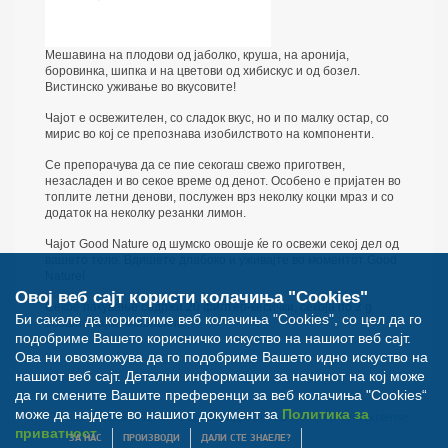
Мешавина на плодови од јаболко, круша, на аронија,
боровинка, шипка и на цветови од хибискус и од бозел.
Вистинско уживање во вкусовите!
Чајот е освежителен, со сладок вкус, но и по малку остар, со
мирис во кој се препознава изобилството на компоненти.
Се препорачува да се пие секогаш свежо приготвен,
незасладен и во секое време од денот. Особено е пријатен во
топлите летни денови, послужен врз неколку коцки мраз и со
додаток на неколку резанки лимон.
Чајот Good Nature од шумско овошје ќе го освежи секој дел од
вашето тело. Вдишете длабоко и уживајте во моментот Good
Nature!
Овој веб сајт користи колачиња "Cookies"
Секое пакување содржи 20 филтер-кесички, секоја по 2 g
Би сакале да користиме веб колачиња "Cookies", со цел да го
овошна чајна мешавина.
подобриме Вашето корисничко искуство на нашиот веб сајт.
Ова ни овозможува да го подобриме Вашето идно искуство на
нашиот веб сајт. Детални информации за начинот на кој може
да ги смените Вашите преференци за веб колачиња "Cookies“
може да најдете во нашиот документ за
Политика за
© Билна Аптека 2012. Сите права задржани. Developed by
Nextsense
приватност
ЗА НАС
ПРОИЗВОДИ
ДАЛИ СТЕ ЗНАЕЛЕ?