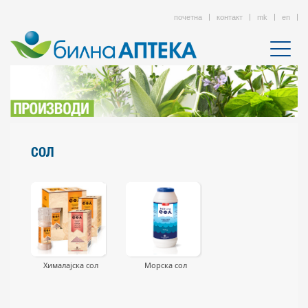
почетна
контакт
mk
en
СОЛ
Хималајска сол
Морска сол