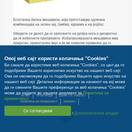
Егзотична билна мешавина, која претставува одлична
комбинација на зелен чај, ѓумбир, куркума и на ројбос.
Обидете се денот да го започнете на добра нога и дискретно
да ги избегнете препрекитe. Избалансираната мешавина има
пријатен, ориентален вкус и ќе ви помогне правилно да го
започнете денот.
Секое пакување содржи 20 филтер-кесички, секоја со по 2 g
Овој веб сајт користи колачиња "Cookies"
чајна мешавина.
Би сакале да користиме веб колачиња "Cookies", со цел да го
подобриме Вашето корисничко искуство на нашиот веб сајт.
Ова ни овозможува да го подобриме Вашето идно искуство на
нашиот веб сајт. Детални информации за начинот на кој може
да ги смените Вашите преференци за веб колачиња "Cookies“
© Билна Аптека 2012. Сите права задржани. Developed by
Nextsense
може да најдете во нашиот документ за
Политика за
ЗА НАС
ПРОИЗВОДИ
ДАЛИ СТЕ ЗНАЕЛЕ?
приватност
ПОЛИТИКА НА ПРИВАТНОСТ
КОНТАКТ
Дополнителни опции
/