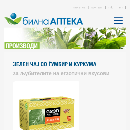
почетна
контакт
mk
en
ЗЕЛЕН ЧАЈ СО ЃУМБИР И КУРКУМА
за љубителите на егзотични вкусови