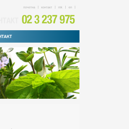
почетна
контакт
mk
en
НТАКТ