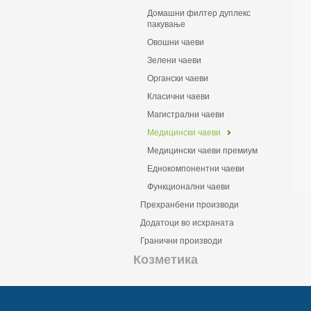
Домашни филтер дуплекс
пакување
Овошни чаеви
Зелени чаеви
Органски чаеви
Класични чаеви
Магистрални чаеви
Медицински чаеви
Mедицински чаеви премиум
Еднокомпонентни чаеви
Функционални чаеви
Прехранбени производи
Додатоци во исхраната
Гранични производи
Козметика