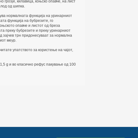
о грозје, килавица, коњско опавче, на лист
плод од шипка.
жува нормалната функција на уринарниот
ата функција на бубрезите, го
оњското опавче и листот од бреза
ата преку бубрезите и преку уринарниот
од зајчев трн придонесуваат за нормална
иот меур.
итате упатството за користење на чајот,
1,5 g и во класично рефус пакување од 100