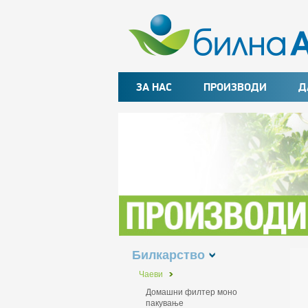
ЗА НАС
ПРОИЗВОДИ
Д
Билкарство
Чаеви
Домашни филтер моно
пакување