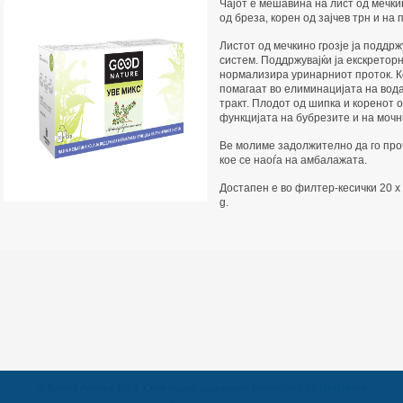
Чајот е мешавина на лист од мечкин
од бреза, корен од зајчев трн и на 
Листот од мечкино грозје ја поддр
систем. Поддржувајќи ја екскреторн
нормализира уринарниот проток. К
помагаат во елиминацијата на вод
тракт. Плодот од шипка и коренот 
функцијата на бубрезите и на мочн
Ве молиме задолжително да го проч
кое се наоѓа на амбалажата.
Достапен е во филтер-кесички 20 х 
g.
© Билна Аптека 2012. Сите права задржани. Developed by
Nextsense