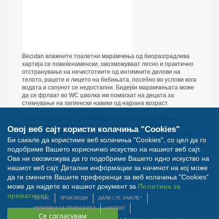
Becutan влажните тоалетни марамчиња од биоразградлива
хартија се повеќенаменски, овозможуваат лесно и практично
отстранување на нечистотиите од интимните делови на
телото, рацете и лицето на бебињата, посебно во услови кога
водата и сапунот се недостапни. Бидејќи марамчињата може
да се фрлаат во WC школка им помагаат на децата за
стекнување на хигиенски навики од најрана возраст.
Содржат екстракт од камилица и Д-пантенол кои имаат
смирувачко дејство на кожата, поради што производот се
Овој веб сајт користи колачиња "Cookies"
препорачува и за лична хигиена кај возрасни со чувствителна
Би сакале да користиме веб колачиња "Cookies", со цел да го
кожа.
подобриме Вашето корисничко искуство на нашиот веб сајт.
Ова ни овозможува да го подобриме Вашето идно искуство на
нашиот веб сајт. Детални информации за начинот на кој може
да ги смените Вашите преференци за веб колачиња "Cookies“
може да најдете во нашиот документ за
Политика за
© Билна Аптека 2012. Сите права задржани. Developed by
Nextsense
приватност
ЗА НАС
ПРОИЗВОДИ
ДАЛИ СТЕ ЗНАЕЛЕ?
ПОЛИТИКА НА ПРИВАТНОСТ
КОНТАКТ