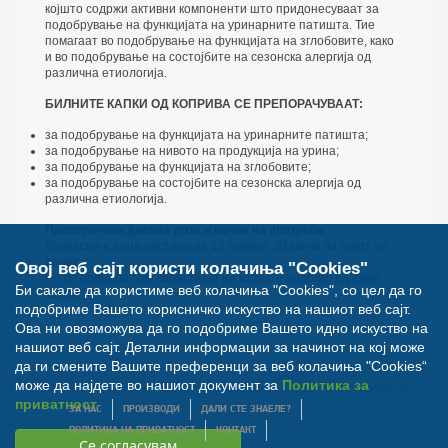
којшто содржи активни компоненти што придонесуваат за
подобрување на функцијата на уринарните патишта. Тие
помагаат во подобрување на функцијата на зглобовите, како
и во подобрување на состојбите на сезонска алергија од
различна етиологија.
БИЛНИТЕ КАПКИ ОД КОПРИВА СЕ ПРЕПОРАЧУВААТ:
за подобрување на функцијата на уринарните патишта;
за подобрување на нивото на продукција на урина;
за подобрување на функцијата на зглобовите;
за подобрување на состојбите на сезонска алергија од
различна етиологија.
Препорачана дневна доза и начин на употреба
Возрасни и деца постари од 12 години: 30 капки во текот на
денот.
Овој веб сајт користи колачиња "Cookies"
Не се препорачува користење на капките подолго од еден
Би сакале да користиме веб колачиња "Cookies", со цел да го
месец.
подобриме Вашето корисничко искуство на нашиот веб сајт.
Ова ни овозможува да го подобриме Вашето идно искуство на
нашиот веб сајт. Детални информации за начинот на кој може
да ги смените Вашите преференци за веб колачиња "Cookies“
може да најдете во нашиот документ за
Политика за
© Билна Аптека 2012. Сите права задржани. Developed by
Nextsense
приватност
ЗА НАС
ПРОИЗВОДИ
ДАЛИ СТЕ ЗНАЕЛЕ?
ПОЛИТИКА НА ПРИВАТНОСТ
КОНТАКТ