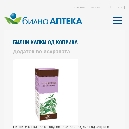
почетна
контакт
mk
en
БИЛНИ КАПКИ ОД КОПРИВА
Додаток во исхраната
Билните капки претставуваат екстракт од лист од коприва